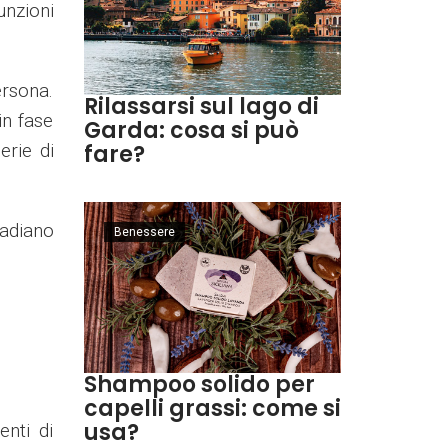
unzioni
ersona.
Rilassarsi sul lago di
in fase
Garda: cosa si può
erie di
fare?
cadiano
Benessere
Shampoo solido per
capelli grassi: come si
usa?
enti di