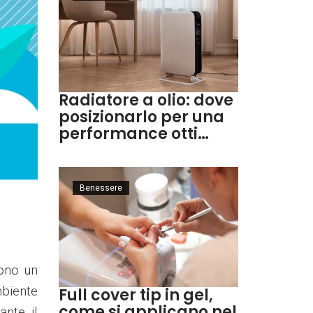
Radiatore a olio: dove
posizionarlo per una
performance otti…
Benessere
uono un
mbiente
Full cover tip in gel,
come si applicano nel
ante il