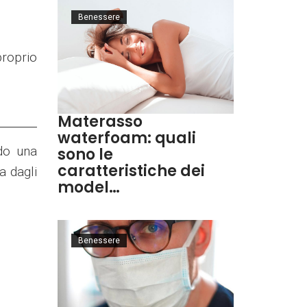
Benessere
proprio
Materasso
waterfoam: quali
ndo una
sono le
caratteristiche dei
a dagli
model…
Benessere