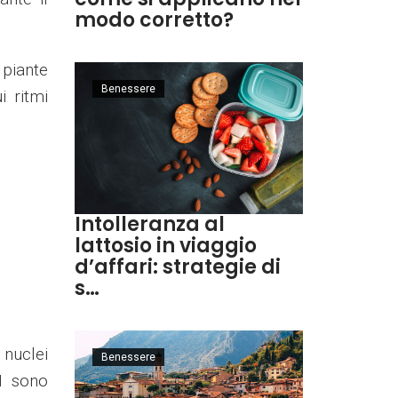
modo corretto?
 piante
Benessere
i ritmi
Intolleranza al
lattosio in viaggio
d’affari: strategie di
s…
 nuclei
Benessere
N sono