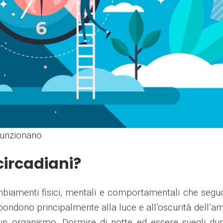
funzionano
circadiani?
ambiamenti fisici, mentali e comportamentali che seg
pondono principalmente alla luce e all’oscurità dell’a
n organismo. Dormire di notte ed essere svegli dur