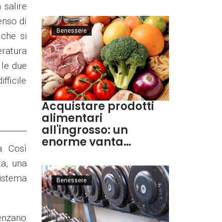
 salire
enso di
Benessere
 che si
eratura
 le due
fficile
Acquistare prodotti
alimentari
all'ingrosso: un
enorme vanta…
a. Così
ta, una
istema
Benessere
uenzano