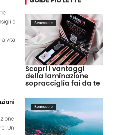
GUIDE PIÙ LETTE
rie
sigli e
Benessere
la vita
Scopri i vantaggi
della laminazione
sopracciglia fai da te
nziani
Benessere
azione
re. Un