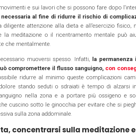
i movimenti e sui lavori che si possono fare dopo l'inte
necessaria al fine di ridurre il rischio di complica
diligente attenzione alla dieta e all'esercizio fisico,
e la meditazione o il ricentramento mentale può aiu
ente che mentalmente.
ecessario muoversi spesso. Infatti,
la permanenza 
può compromettere il flusso sanguigno,
con conse
possibile ridurre al minimo queste complicazioni ca
olore stando seduti o sdraiati è tempo di alzarsi in
 sanguigno nella zona e a portare più ossigeno e s
lche cuscino sotto le ginocchia per evitare che si piegh
ssiva sulla zona addominale.
ta, concentrarsi sulla meditazione e