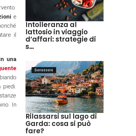
rvento.
zioni
e
Intolleranza al
 nonché
lattosio in viaggio
tare il
d’affari: strategie di
s…
in una
guente
Benessere
mbiando
 piedi.
ostanze
ino. In
Rilassarsi sul lago di
Garda: cosa si può
fare?