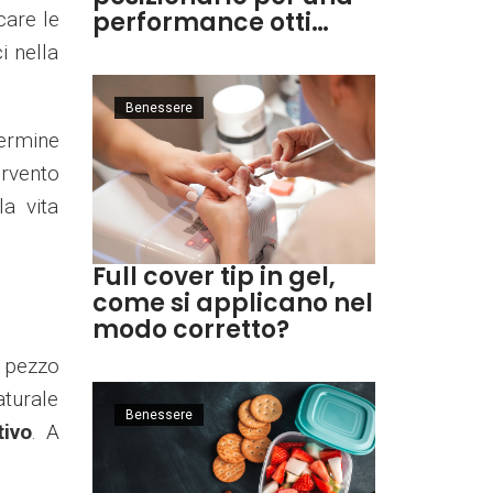
performance otti…
care le
i nella
Benessere
termine
ervento
la vita
Full cover tip in gel,
come si applicano nel
modo corretto?
n pezzo
aturale
Benessere
tivo
. A