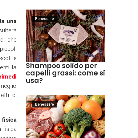
Benessere
da una
sulterà
idi che
piccoli
scoli e
Shampoo solido per
enti la
capelli grassi: come si
rimedi
usa?
meglio
etti di
Benessere
 fisica
 fisica