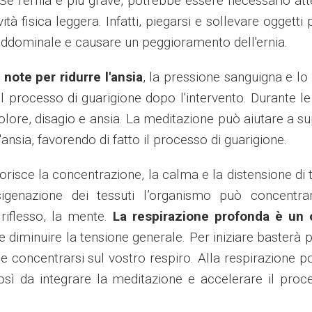
 Se l'ernia è più grave, potrebbe essere necessario at
ità fisica leggera. Infatti, piegarsi e sollevare oggetti 
ddominale e causare un peggioramento dell'ernia.
note per ridurre l'ansia
, la pressione sanguigna e lo 
il processo di guarigione dopo l'intervento. Durante l
dolore, disagio e ansia. La meditazione può aiutare a s
l'ansia, favorendo di fatto il processo di guarigione.
vorisce la concentrazione, la calma e la distensione di t
sigenazione dei tessuti l’organismo può concentrar
 riflesso, la mente.
La respirazione profonda è un 
e diminuire la tensione generale. Per iniziare basterà 
e concentrarsi sul vostro respiro. Alla respirazione 
così da integrare la meditazione e accelerare il proc