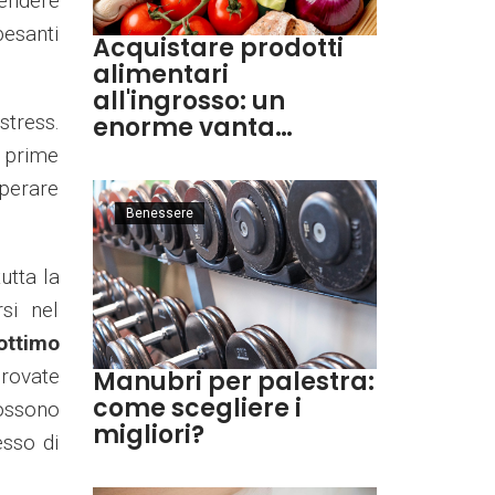
tendere
pesanti
Acquistare prodotti
alimentari
all'ingrosso: un
stress.
enorme vanta…
e prime
uperare
Benessere
utta la
si nel
ottimo
provate
Manubri per palestra:
come scegliere i
possono
migliori?
esso di