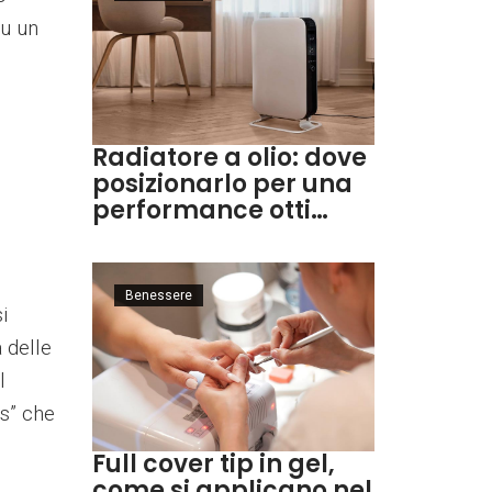
su un
Radiatore a olio: dove
posizionarlo per una
performance otti…
Benessere
i
 delle
l
os” che
Full cover tip in gel,
come si applicano nel