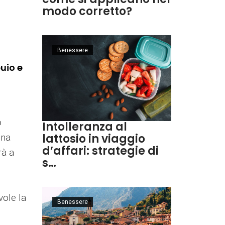
modo corretto?
Benessere
uio e
o
Intolleranza al
lattosio in viaggio
una
d’affari: strategie di
rà a
s…
vole la
Benessere