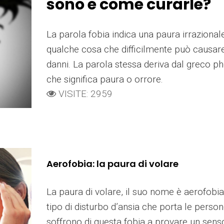
sono e come curarle?
La parola fobia indica una paura irrazionale
qualche cosa che difficilmente può causare
danni. La parola stessa deriva dal greco p
che significa paura o orrore.
VISITE: 2959
Aerofobia: la paura di volare
La paura di volare, il suo nome è aerofobia
tipo di disturbo d’ansia che porta le perso
soffrono di questa fobia a provare un sens