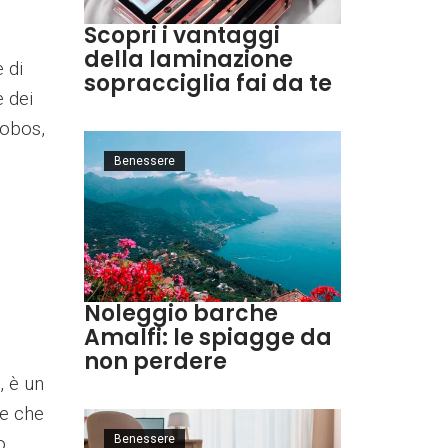
Scopri i vantaggi
della laminazione
 di
sopracciglia fai da te
 dei
hobos,
Benessere
Noleggio barche
Amalfi: le spiagge da
non perdere
, è un
ne che
o
Benessere